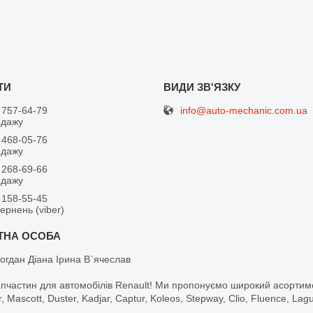
info@auto-mechanic.com.ua
 757-64-79
одажу
 468-05-76
одажу
 268-69-66
одажу
 158-55-45
вернень (viber)
огдан Діана Ірина В`ячеслав
апчастин для автомобілів Renault! Ми пропонуємо широкий асортим
r, Mascott, Duster, Kadjar, Captur, Koleos, Stepway, Clio, Fluence, La