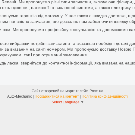
 Renault. Ми пропонуємо різні типи запчастин, включаючи фільтри, д
 охолодження, паливної та вихлопної системи, а також електрику та
ропонуємо гарантію від магазину. У нас також є швидка доставка, 
м наявністю запчастин, що дозволяє нам забезпечити швидку обро
и вам. Ми пропонуємо професійну консультацію та допоможемо вам
то вибравши потрібні запчастини та вказавши необхідні деталі до
и за вказаним на сайті номером. Ми пропонуємо доставку Новою П
зрахунком, так і при отриманні замовлення.
дь ласка, зверніться до контактної інформації, яка вказана на нашо
Сайт створений на маркетплейсі
Prom.ua
Auto-Mechanic |
Поскаржитися на контент
|
Політика конфіденційності
Select Language
▼