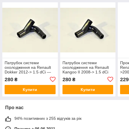
Патрубок системи
Патрубок системи
Прок
охолодження на Renault
охолодження на Renault
Renau
Dokker 2012-> 1.5 dCi —
Kangoo II 2008-> 1.5 dCi
>200
STC (Іспанія) - T409156
— STC (Іспанія) - T409156
(Ори
280
280
229
₴
₴
Купити
Купити
Про нас
94% позитивних з 255 відгуків за рік
Працює з 06.06.2011