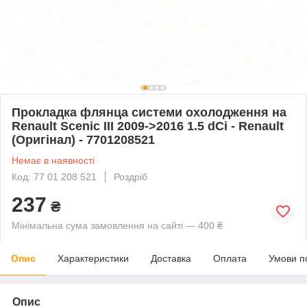
Прокладка флянца системи охолодження на
Renault Scenic III 2009->2016 1.5 dCi - Renault
(Оригінал) - 7701208521
Немає в наявності
Код: 77 01 208 521
Роздріб
237
₴
Мінімальна сума замовлення на сайті — 400 ₴
Опис
Характеристики
Доставка
Оплата
Умови п
Опис