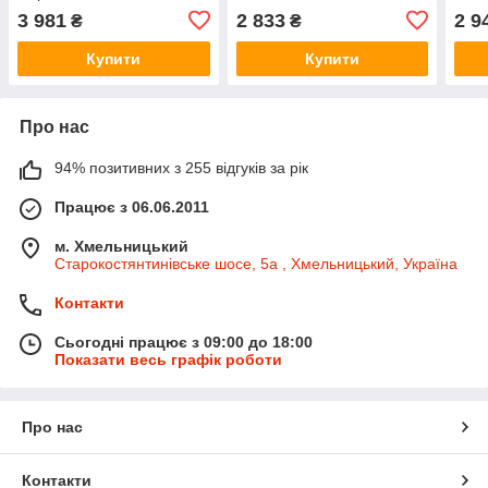
(Оригінал) - 306104007R
Renault (Оригінал) -
Rena
3 981
2 833
2 9
₴
₴
6001548446
770
Купити
Купити
Про нас
94% позитивних з 255 відгуків за рік
Працює з 06.06.2011
м. Хмельницький
Старокостянтинівське шосе, 5а , Хмельницький, Україна
Контакти
Сьогодні працює з 09:00 до 18:00
Показати весь графік роботи
Про нас
Контакти