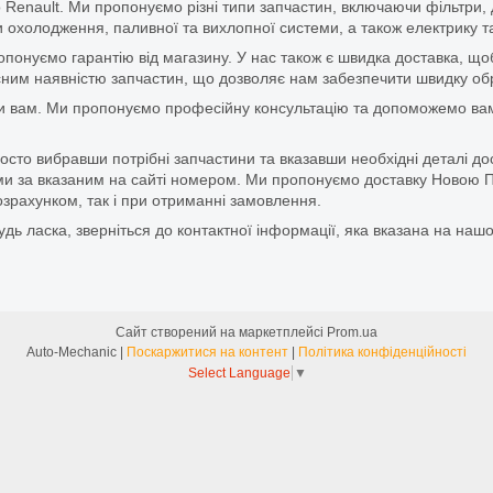
 Renault. Ми пропонуємо різні типи запчастин, включаючи фільтри, д
 охолодження, паливної та вихлопної системи, а також електрику та
ропонуємо гарантію від магазину. У нас також є швидка доставка, 
м наявністю запчастин, що дозволяє нам забезпечити швидку обро
и вам. Ми пропонуємо професійну консультацію та допоможемо вам
то вибравши потрібні запчастини та вказавши необхідні деталі до
и за вказаним на сайті номером. Ми пропонуємо доставку Новою П
зрахунком, так і при отриманні замовлення.
дь ласка, зверніться до контактної інформації, яка вказана на нашо
Сайт створений на маркетплейсі
Prom.ua
Auto-Mechanic |
Поскаржитися на контент
|
Політика конфіденційності
Select Language
▼