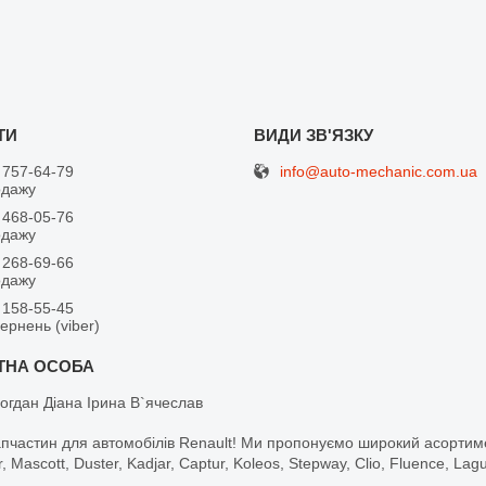
info@auto-mechanic.com.ua
 757-64-79
одажу
 468-05-76
одажу
 268-69-66
одажу
 158-55-45
вернень (viber)
огдан Діана Ірина В`ячеслав
апчастин для автомобілів Renault! Ми пропонуємо широкий асортим
r, Mascott, Duster, Kadjar, Captur, Koleos, Stepway, Clio, Fluence, La