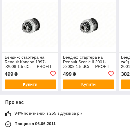
Бендикс стартера на
Бендикс стартера на
Бенд
Renault Kangoo 1997-
Renault Scenic II 2001-
z=9)
>2008 1.5 dCi — PROFIT -
>2009 1.5 dCi — PROFIT -
2001
PR7136-0722
PR7136-0722
dCi 
499
499
382
₴
₴
SD3
Купити
Купити
Про нас
94% позитивних з 255 відгуків за рік
Працює з 06.06.2011