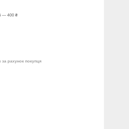
і — 400 ₴
в
за рахунок покупця