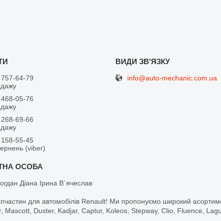
info@auto-mechanic.com.ua
 757-64-79
одажу
 468-05-76
одажу
 268-69-66
одажу
 158-55-45
вернень (viber)
огдан Діана Ірина В`ячеслав
апчастин для автомобілів Renault! Ми пропонуємо широкий асортим
r, Mascott, Duster, Kadjar, Captur, Koleos, Stepway, Clio, Fluence, La