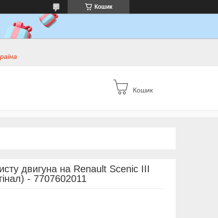
Кошик
раїна
Кошик
сту двигуна на Renault Scenic III
гінал) - 7707602011