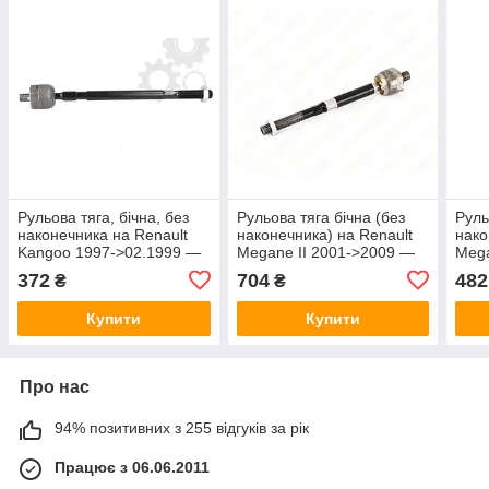
Рульова тяга, бічна, без
Рульова тяга бічна (без
Руль
наконечника на Renault
наконечника) на Renault
нако
Kangoo 1997->02.1999 —
Megane II 2001->2009 —
Mega
Moog (Німеччина) - RE-
Febi - FE24720
SAS
372
704
482
₴
₴
AX-1616
Купити
Купити
Про нас
94% позитивних з 255 відгуків за рік
Працює з 06.06.2011