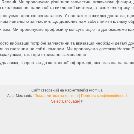
 Renault. Ми пропонуємо різні типи запчастин, включаючи фільтри, д
 охолодження, паливної та вихлопної системи, а також електрику та
ропонуємо гарантію від магазину. У нас також є швидка доставка, 
м наявністю запчастин, що дозволяє нам забезпечити швидку обро
и вам. Ми пропонуємо професійну консультацію та допоможемо вам
то вибравши потрібні запчастини та вказавши необхідні деталі до
и за вказаним на сайті номером. Ми пропонуємо доставку Новою П
зрахунком, так і при отриманні замовлення.
дь ласка, зверніться до контактної інформації, яка вказана на нашо
Сайт створений на маркетплейсі
Prom.ua
Auto-Mechanic |
Поскаржитися на контент
|
Політика конфіденційності
Select Language
▼