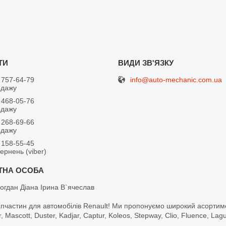
info@auto-mechanic.com.ua
 757-64-79
одажу
 468-05-76
одажу
 268-69-66
одажу
 158-55-45
вернень (viber)
огдан Діана Ірина В`ячеслав
апчастин для автомобілів Renault! Ми пропонуємо широкий асортим
r, Mascott, Duster, Kadjar, Captur, Koleos, Stepway, Clio, Fluence, La