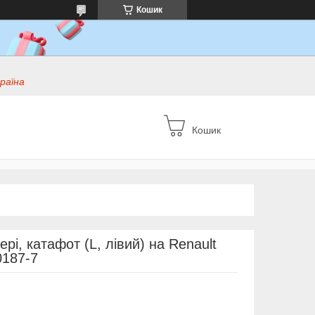
Кошик
раїна
Кошик
рі, катафот (L, лівий) на Renault
0187-7