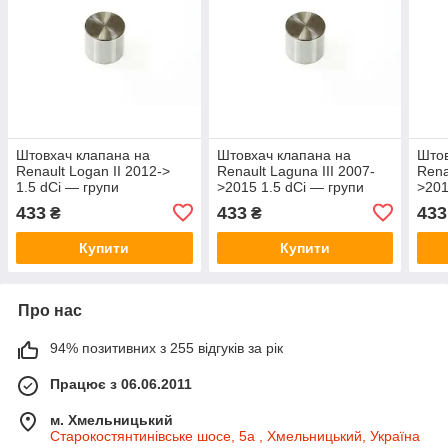
Штовхач клапана на
Штовхач клапана на
Штов
Renault Logan II 2012->
Renault Laguna III 2007-
Rena
1.5 dCi — групи
>2015 1.5 dCi — групи
>201
kolbenschmidt - 50007545
kolbenschmidt - 50007545
kolb
433
433
433
₴
₴
Купити
Купити
Про нас
94% позитивних з 255 відгуків за рік
Працює з 06.06.2011
м. Хмельницький
Старокостянтинівське шосе, 5а , Хмельницький, Україна