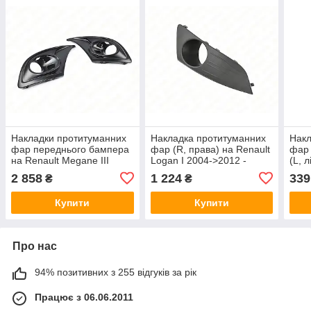
Накладки протитуманних
Накладка протитуманних
Накл
фар переднього бампера
фар (R, права) на Renault
фар
на Renault Megane III
Logan I 2004->2012 -
(L, 
2012->2014 - Renault
Renault (Оригінал) -
II 20
2 858
1 224
339
₴
₴
(Оригінал) - 620726996R
8200838548
28B
Купити
Купити
Про нас
94% позитивних з 255 відгуків за рік
Працює з 06.06.2011