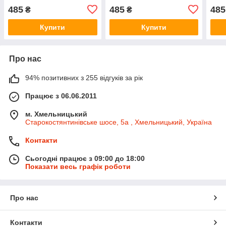
(Оригинал) - 135106067R
(Оригінал) - 135106067R
Rena
485
485
485
₴
₴
135
Купити
Купити
Про нас
94% позитивних з 255 відгуків за рік
Працює з 06.06.2011
м. Хмельницький
Старокостянтинівське шосе, 5а , Хмельницький, Україна
Контакти
Сьогодні працює з 09:00 до 18:00
Показати весь графік роботи
Про нас
Контакти