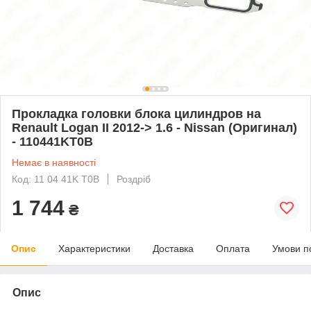
Прокладка головки блока цилиндров на
Renault Logan II 2012-> 1.6 - Nissan (Оригинал)
- 110441KT0B
Немає в наявності
Код: 11 04 41K T0B
Роздріб
1 744
₴
Опис
Характеристики
Доставка
Оплата
Умови п
Опис