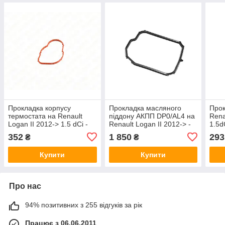
Прокладка корпусу
Прокладка масляного
Прок
термостата на Renault
піддону АКПП DP0/AL4 на
Rena
Logan II 2012-> 1.5 dCi -
Renault Logan II 2012-> -
1.5d
Nissan (Оригінал) - 11072-
Renault (Оригінал) -
— 1
352
1 850
293
₴
₴
00Q0E
7700871802
Купити
Купити
Про нас
94% позитивних з 255 відгуків за рік
Працює з 06.06.2011