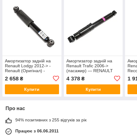
Амортизатор задній на
Амортизатор задній на
Амор
Renault Lodgy 2012-> -
Renault Trafic 2006->
Rena
Renault (Оригінал) -
(пасажир) — RENAULT
Reco
562106339R
(Оригінал) - 8200726572
477
2 658
4 378
1 9
₴
₴
Купити
Купити
Про нас
94% позитивних з 255 відгуків за рік
Працює з 06.06.2011