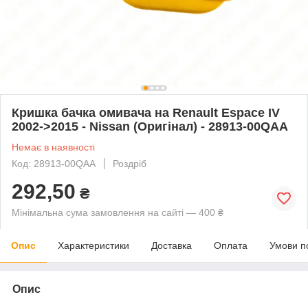
Кришка бачка омивача на Renault Espace IV
2002->2015 - Nissan (Оригінал) - 28913-00QAA
Немає в наявності
Код: 28913-00QAA
Роздріб
292,50
₴
Мінімальна сума замовлення на сайті — 400 ₴
Опис
Характеристики
Доставка
Оплата
Умови п
Опис