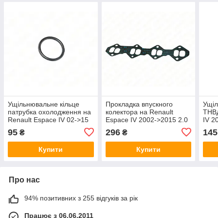
Ущільнювальне кільце
Прокладка впускного
Ущіл
патрубка охолодження на
колектора на Renault
ТНВД
Renault Espace IV 02->15
Espace IV 2002->2015 2.0
IV 2
2.2dCi - Nissan (Оригінал)
dCi - Nissan (Оригінал) -
Niss
95
296
145
₴
₴
- 11062-00QAA
14038-00Q0A
00Q
Купити
Купити
Про нас
94% позитивних з 255 відгуків за рік
Працює з 06.06.2011