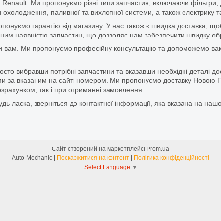
 Renault. Ми пропонуємо різні типи запчастин, включаючи фільтри, д
 охолодження, паливної та вихлопної системи, а також електрику та
ропонуємо гарантію від магазину. У нас також є швидка доставка, 
м наявністю запчастин, що дозволяє нам забезпечити швидку обро
и вам. Ми пропонуємо професійну консультацію та допоможемо вам
то вибравши потрібні запчастини та вказавши необхідні деталі до
и за вказаним на сайті номером. Ми пропонуємо доставку Новою П
зрахунком, так і при отриманні замовлення.
дь ласка, зверніться до контактної інформації, яка вказана на нашо
Сайт створений на маркетплейсі
Prom.ua
Auto-Mechanic |
Поскаржитися на контент
|
Політика конфіденційності
Select Language
▼