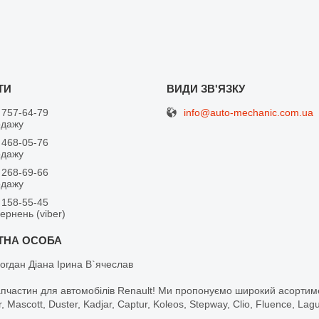
info@auto-mechanic.com.ua
 757-64-79
одажу
 468-05-76
одажу
 268-69-66
одажу
 158-55-45
вернень (viber)
огдан Діана Ірина В`ячеслав
апчастин для автомобілів Renault! Ми пропонуємо широкий асортим
r, Mascott, Duster, Kadjar, Captur, Koleos, Stepway, Clio, Fluence, La