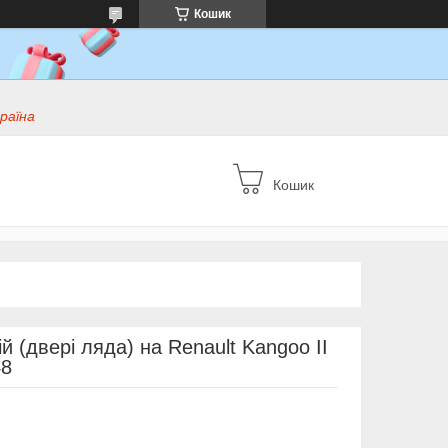
Кошик
раїна
Кошик
й (двері ляда) на Renault Kangoo II
48