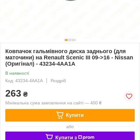
Ковпачок гальмівного диска заднього (для
маточини) на Renault Scenic III 09->16 - Nissan
(Оригінал) - 43234-4AA1A
В наявності
Код: 43234-4AA1A
Роздріб
263
₴
Мінімальна сума замовлення на сайті — 400 ₴
Купити
або
Купити з