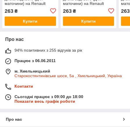
маточини) на Renault
маточини) на Renault
мато
Laguna III 07->15 - Nissan
Scenic II 01->09 - Nissan
Lodg
263
263
263
₴
₴
(Оригінал) - 43234-4AA1A
(Оригінал) - 43234-4AA1A
(Ори
Купити
Купити
Про нас
94% позитивних з 255 відгуків за рік
Працює з 06.06.2011
м. Хмельницький
Старокостянтинівське шосе, 5а , Хмельницький, Україна
Контакти
Сьогодні працює з 09:00 до 18:00
Показати весь графік роботи
Про нас