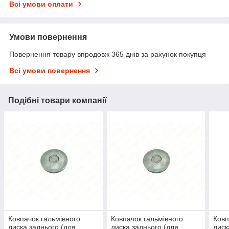
Всі умови оплати
Умови повернення
Повернення товару впродовж 365 днів за рахунок покупця
Всі умови повернення
Подібні товари компанії
Ковпачок гальмівного
Ковпачок гальмівного
Ковп
диска заднього (для
диска заднього (для
диск