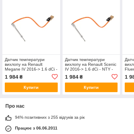
Датчик температури
Датчик температури
Датч
вихлопу на Renault
вихлопу на Renault Scenic
вихл
Megane IV 2016-> 1.6 dCi -
IV 2016-> 1.6 dCi - NTY -
Flue
NTY - EGT-RE-006
EGT-RE-006
1.5d
1 984
1 984
1 9
₴
₴
Купити
Купити
Про нас
94% позитивних з 255 відгуків за рік
Працює з 06.06.2011