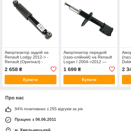
Амортизатор задній на
Амортизатор передній
Амор
Renault Lodgy 2012-> -
(газо-олійний) на Renault
(пас
Renault (Оригінал) -
Logan I 2004->2012 —
Dokk
562106339R
Renault (Оригінал) -
(Ори
2 658
1 699
2 3
₴
₴
6001550752
Купити
Купити
Про нас
94% позитивних з 255 відгуків за рік
Працює з 06.06.2011
м. Хмельницький