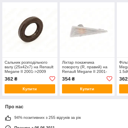
Сальник розподільчого
Ліхтар покажчика
Філь
валу (25x42x7) на Renault
повороту (R, правий) на
Mega
Megane II 2001->2009
Renault Megane II 2001-
1.5d
1.9dCi — Renault
>2009 - Polcar - 6012206E
123
362
354
362
₴
₴
(Оригинал) - 7703087192
Купити
Купити
Про нас
94% позитивних з 255 відгуків за рік
Працює з 06.06.2011