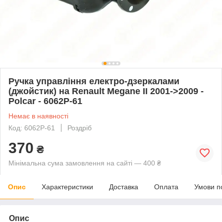
Ручка управління електро-дзеркалами
(джойстик) на Renault Megane II 2001->2009 -
Polcar - 6062P-61
Немає в наявності
Код: 6062P-61
Роздріб
370
₴
Мінімальна сума замовлення на сайті — 400 ₴
Опис
Характеристики
Доставка
Оплата
Умови п
Опис