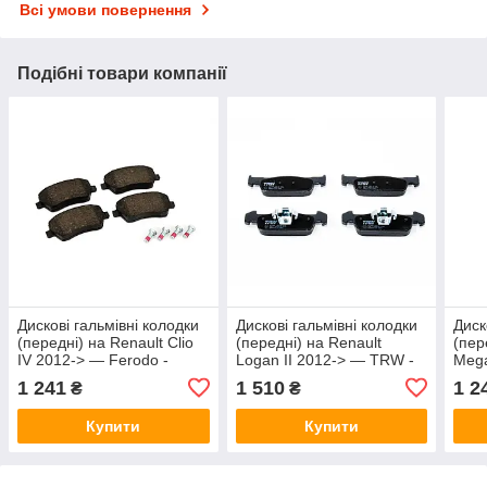
Всі умови повернення
Подібні товари компанії
Дискові гальмівні колодки
Дискові гальмівні колодки
Диск
(передні) на Renault Clio
(передні) на Renault
(пер
IV 2012-> — Ferodo -
Logan II 2012-> — TRW -
Mega
FDB1617
GDB2018
Fero
1 241
1 510
1 2
₴
₴
Купити
Купити