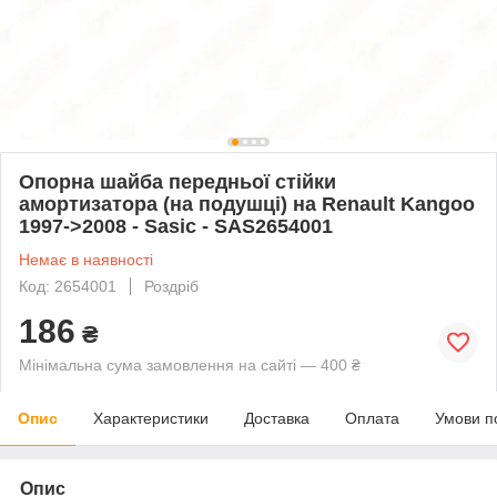
Опорна шайба передньої стійки
амортизатора (на подушці) на Renault Kangoo
1997->2008 - Sasic - SAS2654001
Немає в наявності
Код: 2654001
Роздріб
186
₴
Мінімальна сума замовлення на сайті — 400 ₴
Опис
Характеристики
Доставка
Оплата
Умови п
Опис