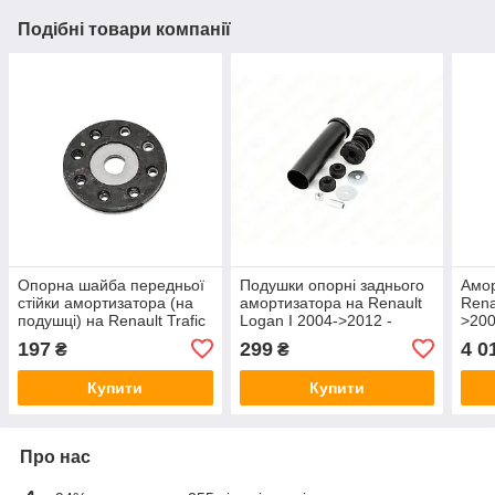
Подібні товари компанії
Опорна шайба передньої
Подушки опорні заднього
Амор
стійки амортизатора (на
амортизатора на Renault
Rena
подушці) на Renault Trafic
Logan I 2004->2012 -
>200
III 2014-> - Sasic -
ASAM - 30377
- 82
197
299
4 0
₴
₴
SAS4001632
Купити
Купити
Про нас