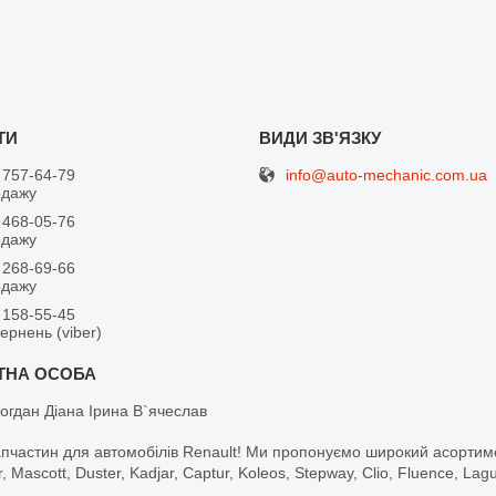
info@auto-mechanic.com.ua
 757-64-79
одажу
 468-05-76
одажу
 268-69-66
одажу
 158-55-45
вернень (viber)
огдан Діана Ірина В`ячеслав
апчастин для автомобілів Renault! Ми пропонуємо широкий асортим
r, Mascott, Duster, Kadjar, Captur, Koleos, Stepway, Clio, Fluence, La