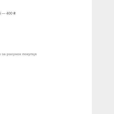
і — 400 ₴
в
за рахунок покупця