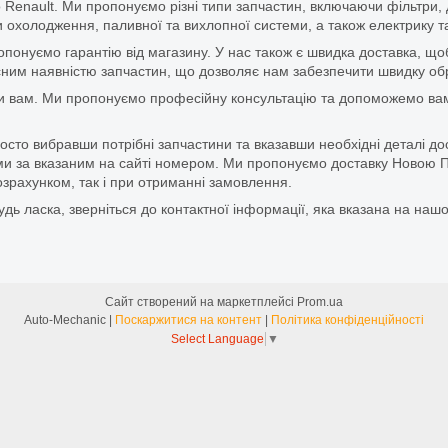
 Renault. Ми пропонуємо різні типи запчастин, включаючи фільтри, д
 охолодження, паливної та вихлопної системи, а також електрику та
ропонуємо гарантію від магазину. У нас також є швидка доставка, 
м наявністю запчастин, що дозволяє нам забезпечити швидку обро
и вам. Ми пропонуємо професійну консультацію та допоможемо вам
то вибравши потрібні запчастини та вказавши необхідні деталі до
и за вказаним на сайті номером. Ми пропонуємо доставку Новою П
зрахунком, так і при отриманні замовлення.
дь ласка, зверніться до контактної інформації, яка вказана на нашо
Сайт створений на маркетплейсі
Prom.ua
Auto-Mechanic |
Поскаржитися на контент
|
Політика конфіденційності
Select Language
▼