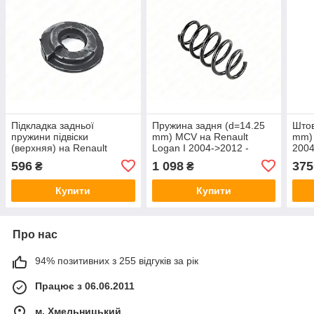
Підкладка задньої
Пружина задня (d=14.25
Штов
пружини підвіски
mm) MCV на Renault
mm) 
(верхняя) на Renault
Logan I 2004->2012 -
2004
Logan I 2004->2012 —
KAYABA - KYBRH6963
HL7
596
1 098
375
₴
₴
Renault (Оригинал) -
6001547495
Купити
Купити
Про нас
94% позитивних з 255 відгуків за рік
Працює з 06.06.2011
м. Хмельницький