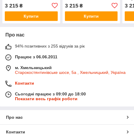
Nissan (Оригінал) - 22630-
dCi - Nissan (Оригінал) -
dCi 
3 215
3 215
3 2
₴
₴
00Q1J
22630-00Q1J
226
Купити
Купити
Про нас
94% позитивних з 255 відгуків за рік
Працює з 06.06.2011
м. Хмельницький
Старокостянтинівське шосе, 5а , Хмельницький, Україна
Контакти
Сьогодні працює з 09:00 до 18:00
Показати весь графік роботи
Про нас
Контакти