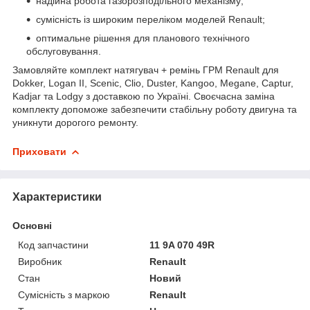
надійна робота газорозподільного механізму;
сумісність із широким переліком моделей Renault;
оптимальне рішення для планового технічного
обслуговування.
Замовляйте комплект натягувач + ремінь ГРМ Renault для
Dokker, Logan II, Scenic, Clio, Duster, Kangoo, Megane, Captur,
Kadjar та Lodgy з доставкою по Україні. Своєчасна заміна
комплекту допоможе забезпечити стабільну роботу двигуна та
уникнути дорогого ремонту.
Приховати
Характеристики
Основні
Код запчастини
11 9A 070 49R
Виробник
Renault
Стан
Новий
Сумісність з маркою
Renault