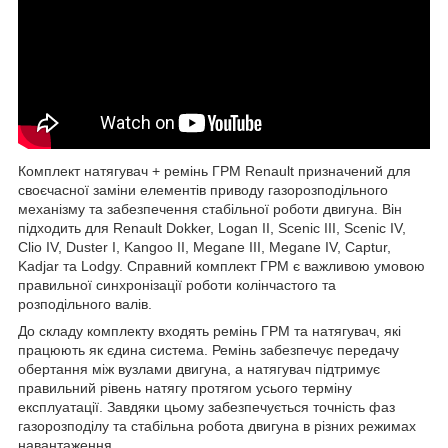
Комплект натягувач + ремінь ГРМ Renault призначений для
своєчасної заміни елементів приводу газорозподільного
механізму та забезпечення стабільної роботи двигуна. Він
підходить для Renault Dokker, Logan II, Scenic III, Scenic IV,
Clio IV, Duster I, Kangoo II, Megane III, Megane IV, Captur,
Kadjar та Lodgy. Справний комплект ГРМ є важливою умовою
правильної синхронізації роботи колінчастого та
розподільного валів.
До складу комплекту входять ремінь ГРМ та натягувач, які
працюють як єдина система. Ремінь забезпечує передачу
обертання між вузлами двигуна, а натягувач підтримує
правильний рівень натягу протягом усього терміну
експлуатації. Завдяки цьому забезпечується точність фаз
газорозподілу та стабільна робота двигуна в різних режимах
навантаження.