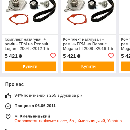
Комплект натягувач +
Комплект натягувач +
Комп
ремінь ГРМ на Renault
ремінь ГРМ на Renault
ремі
Logan I 2004->2012 1.5
Megane III 2009->2016 1.5
Mega
dCi — Renault (Оригінал) -
dCi — Renault (Оригінал) -
— Re
5 421
5 421
5 4
₴
₴
119A02421R
119A02421R
119
Купити
Купити
Про нас
94% позитивних з 255 відгуків за рік
Працює з 06.06.2011
м. Хмельницький
Старокостянтинівське шосе, 5а , Хмельницький, Україна