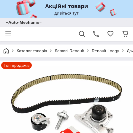
«Auto-Mechanic»
Каталог товарів
Легкові Renault
Renault Lodgy
Дв
Топ продажів