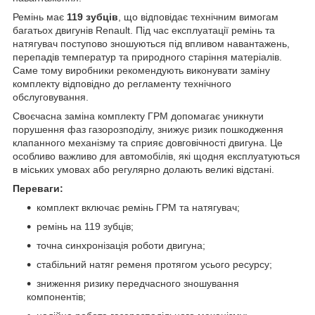
Ремінь має
119 зубців
, що відповідає технічним вимогам
багатьох двигунів Renault. Під час експлуатації ремінь та
натягувач поступово зношуються під впливом навантажень,
перепадів температур та природного старіння матеріалів.
Саме тому виробники рекомендують виконувати заміну
комплекту відповідно до регламенту технічного
обслуговування.
Своєчасна заміна комплекту ГРМ допомагає уникнути
порушення фаз газорозподілу, знижує ризик пошкодження
клапанного механізму та сприяє довговічності двигуна. Це
особливо важливо для автомобілів, які щодня експлуатуються
в міських умовах або регулярно долають великі відстані.
Переваги:
комплект включає ремінь ГРМ та натягувач;
ремінь на 119 зубців;
точна синхронізація роботи двигуна;
стабільний натяг ременя протягом усього ресурсу;
зниження ризику передчасного зношування
компонентів;