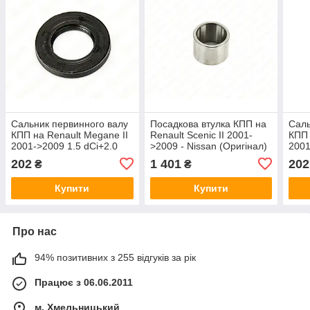
Сальник первинного валу
Посадкова втулка КПП на
Саль
КПП на Renault Megane II
Renault Scenic II 2001-
КПП 
2001->2009 1.5 dCi+2.0
>2009 - Nissan (Оригінал)
2001
dCi — Nissan (Оригінал) -
- 32264-00Q0C
Niss
202
1 401
202
₴
₴
32113-00QAB
00Q
Купити
Купити
Про нас
94% позитивних з 255 відгуків за рік
Працює з 06.06.2011
м. Хмельницький