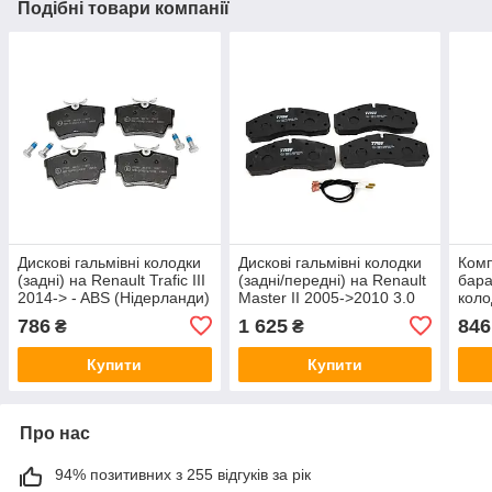
Подібні товари компанії
Дискові гальмівні колодки
Дискові гальмівні колодки
Комп
(задні) на Renault Trafic III
(задні/передні) на Renault
бара
2014-> - ABS (Нідерланди)
Master II 2005->2010 3.0
коло
- ABS37288
dCi - TRW — GDB1610
Dust
786
1 625
846
₴
₴
ATE 
Купити
Купити
Про нас
94% позитивних з 255 відгуків за рік