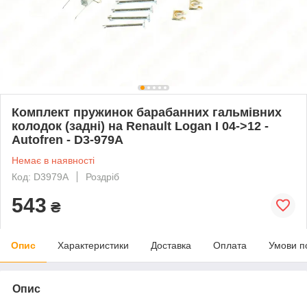
Комплект пружинок барабанних гальмівних
колодок (задні) на Renault Logan I 04->12 -
Autofren - D3-979A
Немає в наявності
Код: D3979A
Роздріб
543
₴
Опис
Характеристики
Доставка
Оплата
Умови п
Опис