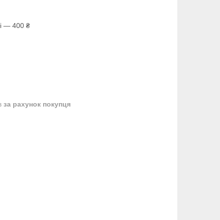
і — 400 ₴
в
за рахунок покупця