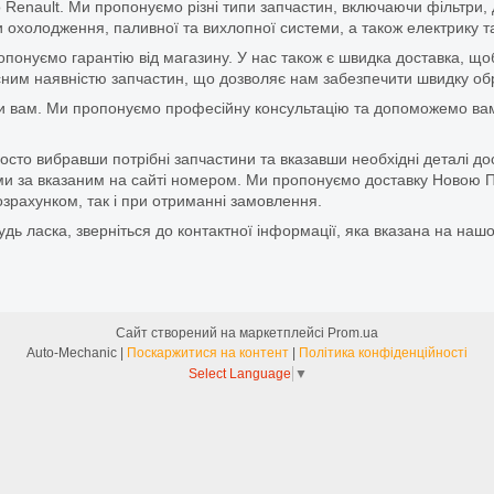
 Renault. Ми пропонуємо різні типи запчастин, включаючи фільтри, д
 охолодження, паливної та вихлопної системи, а також електрику та
ропонуємо гарантію від магазину. У нас також є швидка доставка, 
м наявністю запчастин, що дозволяє нам забезпечити швидку обро
и вам. Ми пропонуємо професійну консультацію та допоможемо вам
то вибравши потрібні запчастини та вказавши необхідні деталі до
и за вказаним на сайті номером. Ми пропонуємо доставку Новою П
зрахунком, так і при отриманні замовлення.
дь ласка, зверніться до контактної інформації, яка вказана на нашо
Сайт створений на маркетплейсі
Prom.ua
Auto-Mechanic |
Поскаржитися на контент
|
Політика конфіденційності
Select Language
▼