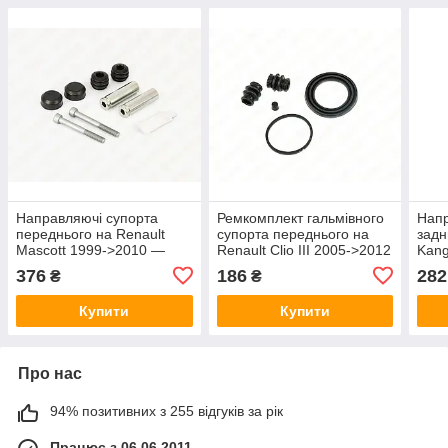
Направляючі супорта
Ремкомплект гальмівного
Напр
переднього на Renault
супорта переднього на
задн
Mascott 1999->2010 —
Renault Clio III 2005->2012
Kang
Autofren - D7-026C
- Autofren - D4725
Auto
376
186
282
₴
₴
214
Купити
Купити
Про нас
94% позитивних з 255 відгуків за рік
Працює з 06.06.2011