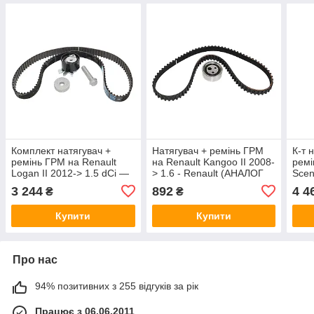
Комплект натягувач +
Натягувач + ремінь ГРМ
К-т 
ремінь ГРМ на Renault
на Renault Kangoo II 2008-
ремі
Logan II 2012-> 1.5 dCi —
> 1.6 - Renault (АНАЛОГ
Scen
Renault (Оригінал) -
ОРИГІНАЛУ) -
Rena
3 244
892
4 4
₴
₴
7701477028
7701477024N
130
Купити
Купити
Про нас
94% позитивних з 255 відгуків за рік
Працює з 06.06.2011