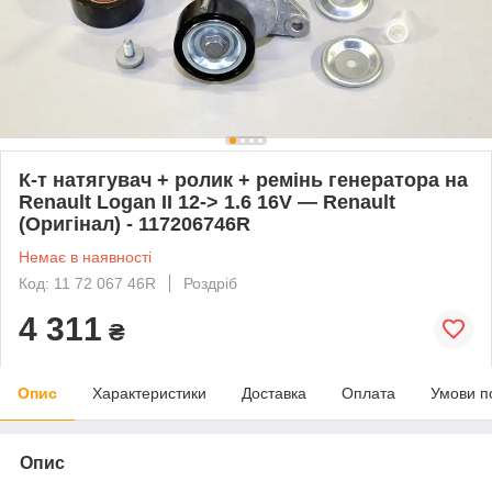
К-т натягувач + ролик + ремінь генератора на
Renault Logan II 12-> 1.6 16V — Renault
(Оригінал) - 117206746R
Немає в наявності
Код: 11 72 067 46R
Роздріб
4 311
₴
Опис
Характеристики
Доставка
Оплата
Умови п
Опис