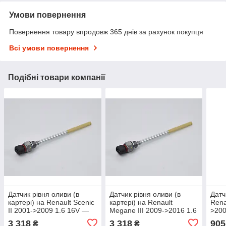
Умови повернення
Повернення товару впродовж 365 днів за рахунок покупця
Всі умови повернення
Подібні товари компанії
Датчик рівня оливи (в
Датчик рівня оливи (в
Датч
картері) на Renault Scenic
картері) на Renault
Rena
II 2001->2009 1.6 16V —
Megane III 2009->2016 1.6
>200
Renault (Оригінал) -
16V — Renault (Оригінал)
dCi 
3 318
3 318
905
₴
₴