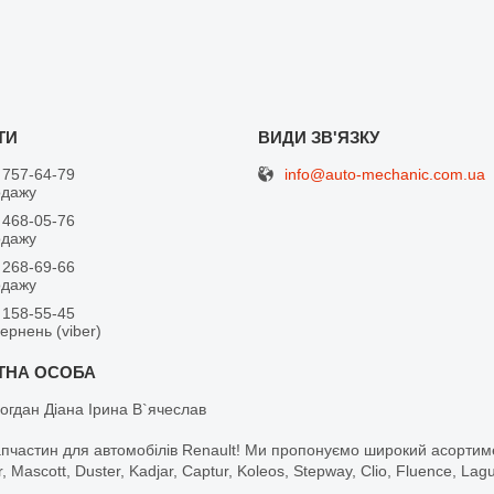
info@auto-mechanic.com.ua
 757-64-79
одажу
 468-05-76
одажу
 268-69-66
одажу
 158-55-45
вернень (viber)
огдан Діана Ірина В`ячеслав
апчастин для автомобілів Renault! Ми пропонуємо широкий асортим
r, Mascott, Duster, Kadjar, Captur, Koleos, Stepway, Clio, Fluence, La