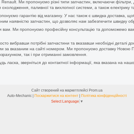
 Renault. Ми пропонуємо різні типи запчастин, включаючи фільтри, д
 охолодження, паливної та вихлопної системи, а також електрику та
ропонуємо гарантію від магазину. У нас також є швидка доставка, 
м наявністю запчастин, що дозволяє нам забезпечити швидку обро
и вам. Ми пропонуємо професійну консультацію та допоможемо вам
то вибравши потрібні запчастини та вказавши необхідні деталі до
и за вказаним на сайті номером. Ми пропонуємо доставку Новою П
зрахунком, так і при отриманні замовлення.
дь ласка, зверніться до контактної інформації, яка вказана на нашо
Сайт створений на маркетплейсі
Prom.ua
Auto-Mechanic |
Поскаржитися на контент
|
Політика конфіденційності
Select Language
▼