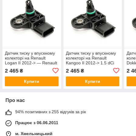
Датчик тиску у впускному
Датчик тиску у впускному
Датч
колекторі на Renault
колекторі на Renault
коле
Logan II 2012-> — Renault
Kangoo II 2012-> 1.5 dCi
Dokk
(Оригінал) - 223657458R
— Renault (Оригінал) -
Rena
2 465
2 465
2 4
₴
₴
223657458R
223
Купити
Купити
Про нас
94% позитивних з 255 відгуків за рік
Працює з 06.06.2011
м. Хмельницький