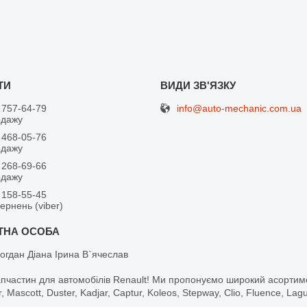
info@auto-mechanic.com.ua
 757-64-79
одажу
 468-05-76
одажу
 268-69-66
одажу
 158-55-45
вернень (viber)
огдан Діана Ірина В`ячеслав
апчастин для автомобілів Renault! Ми пропонуємо широкий асортим
r, Mascott, Duster, Kadjar, Captur, Koleos, Stepway, Clio, Fluence, La