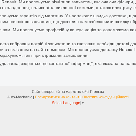
 Renault. Ми пропонуємо різні типи запчастин, включаючи фільтри, д
 охолодження, паливної та вихлопної системи, а також електрику та
ропонуємо гарантію від магазину. У нас також є швидка доставка, 
м наявністю запчастин, що дозволяє нам забезпечити швидку обро
и вам. Ми пропонуємо професійну консультацію та допоможемо вам
то вибравши потрібні запчастини та вказавши необхідні деталі до
и за вказаним на сайті номером. Ми пропонуємо доставку Новою П
зрахунком, так і при отриманні замовлення.
дь ласка, зверніться до контактної інформації, яка вказана на нашо
Сайт створений на маркетплейсі
Prom.ua
Auto-Mechanic |
Поскаржитися на контент
|
Політика конфіденційності
Select Language
▼