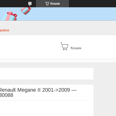
Кошик
раїна
Кошик
enault Megane II 2001->2009 —
130088