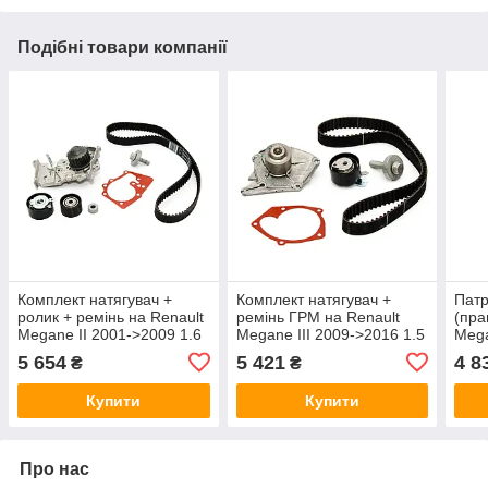
Подібні товари компанії
Комплект натягувач +
Комплект натягувач +
Патр
ролик + ремінь на Renault
ремінь ГРМ на Renault
(пра
Megane II 2001->2009 1.6
Megane III 2009->2016 1.5
Mega
16V — Renault (Оригінал)
dCi — Renault (Оригінал) -
1.5d
5 654
5 421
4 8
₴
₴
- 119A04687R
119A02421R
- 82
Купити
Купити
Про нас