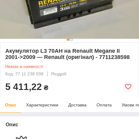
Акумулятор L3 70AH на Renault Megane II
2001->2009 — Renault (оригінал) - 7711238598
Немає в наявності
Код: 77 11 238 598
Роздріб
5 411,22
₴
Опис
Характеристики
Доставка
Оплата
Умови п
Опис