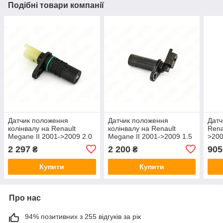
Подібні товари компанії
Датчик положення
Датчик положення
Датч
колінвалу на Renault
колінвалу на Renault
Rena
Megane II 2001->2009 2.0
Megane II 2001->2009 1.5
>200
dCi — Nissan (Оригінал) -
dCi — Nissan (Оригінал) -
dCi 
2 297
2 200
905
₴
₴
23731-00Q0D
23750-00Q0B
820
Купити
Купити
Про нас
94% позитивних з 255 відгуків за рік