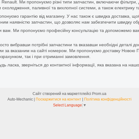
 Renault. Ми пропонуємо різні типи запчастин, включаючи фільтри, д
 охолодження, паливної та вихлопної системи, а також електрику та
ропонуємо гарантію від магазину. У нас також є швидка доставка, 
м наявністю запчастин, що дозволяє нам забезпечити швидку обро
и вам. Ми пропонуємо професійну консультацію та допоможемо вам
то вибравши потрібні запчастини та вказавши необхідні деталі до
и за вказаним на сайті номером. Ми пропонуємо доставку Новою П
зрахунком, так і при отриманні замовлення.
дь ласка, зверніться до контактної інформації, яка вказана на нашо
Сайт створений на маркетплейсі
Prom.ua
Auto-Mechanic |
Поскаржитися на контент
|
Політика конфіденційності
Select Language
▼