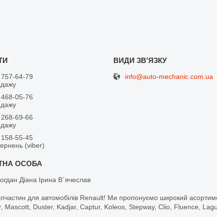
info@auto-mechanic.com.ua
 757-64-79
одажу
 468-05-76
одажу
 268-69-66
одажу
 158-55-45
вернень (viber)
огдан Діана Ірина В`ячеслав
апчастин для автомобілів Renault! Ми пропонуємо широкий асортим
r, Mascott, Duster, Kadjar, Captur, Koleos, Stepway, Clio, Fluence, La