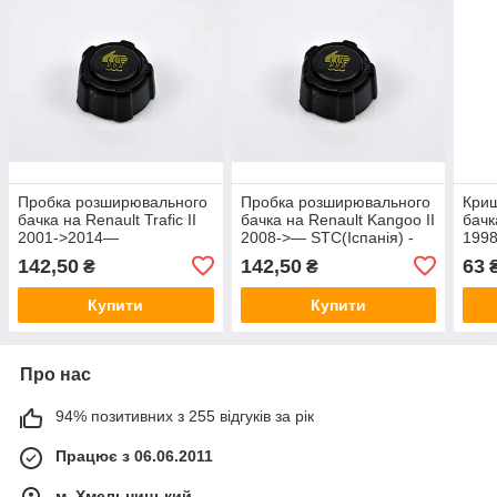
Пробка розширювального
Пробка розширювального
Кри
бачка на Renault Trafic II
бачка на Renault Kangoo II
бачк
2001->2014—
2008->— STC(Іспанія) -
1998
STC(Іспанія) - T403563
T403563
304
142,50
142,50
63
₴
₴
Купити
Купити
Про нас
94% позитивних з 255 відгуків за рік
Працює з 06.06.2011
м. Хмельницький