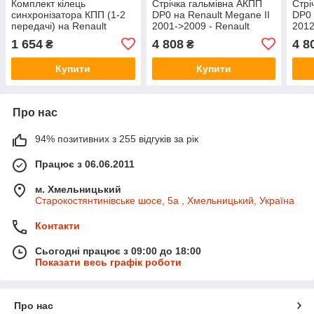
Комплект кілець
Стрічка гальмівна АКПП
Стрі
синхронізатора КПП (1-2
DP0 на Renault Megane II
DP0 
передачі) на Renault
2001->2009 - Renault
2012
Logan II 2012-> — Renault
(Оригінал) - 8200207081
(Ори
1 654
4 808
4 8
₴
₴
(Оригінал) - 7701476657
Купити
Купити
Про нас
94% позитивних з 255 відгуків за рік
Працює з 06.06.2011
м. Хмельницький
Старокостянтинівське шосе, 5а , Хмельницький, Україна
Контакти
Сьогодні працює з 09:00 до 18:00
Показати весь графік роботи
Про нас