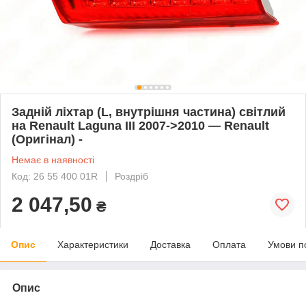
Задній ліхтар (L, внутрішня частина) світлий
на Renault Laguna III 2007->2010 — Renault
(Оригінал) -
Немає в наявності
Код: 26 55 400 01R
Роздріб
2 047,50
₴
Опис
Характеристики
Доставка
Оплата
Умови п
Опис