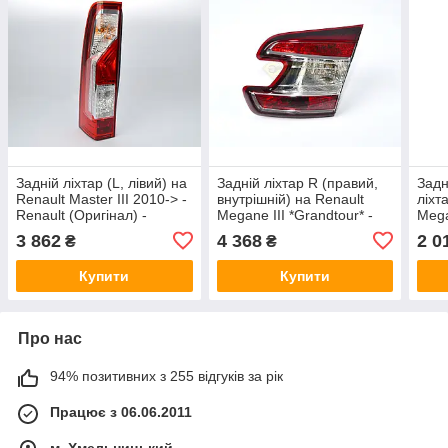
Задній ліхтар (L, лівий) на
Задній ліхтар R (правий,
Задн
Renault Master III 2010-> -
внутрішній) на Renault
ліхт
Renault (Оригінал) -
Megane III *Grandtour* -
Mega
265550023R
Renault (Оригінал) -
Rena
3 862
4 368
2 0
₴
₴
265500027R
265
Купити
Купити
Про нас
94% позитивних з 255 відгуків за рік
Працює з 06.06.2011
м. Хмельницький