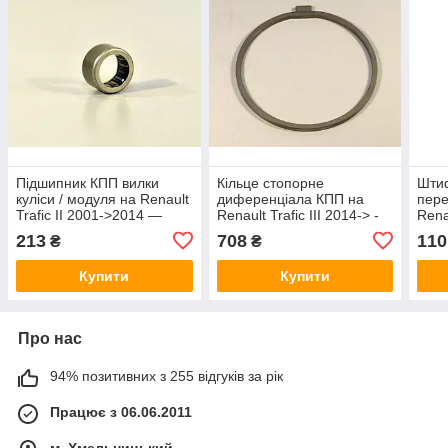
Підшипник КПП вилки
Кільце стопорне
Шти
куліси / модуля на Renault
диференціала КПП на
пер
Trafic II 2001->2014 —
Renault Trafic III 2014-> -
Rena
Nissan (Оригінал) - 32553-
Renault (Оригінал) -
>201
213
708
110
₴
₴
00QAA
7700104965
- 22
Купити
Купити
Про нас
94% позитивних з 255 відгуків за рік
Працює з 06.06.2011
м. Хмельницький