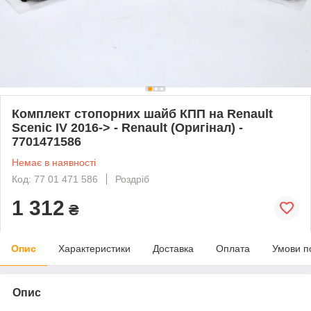
Комплект стопорних шайб КПП на Renault
Scenic IV 2016-> - Renault (Оригінал) -
7701471586
Немає в наявності
Код: 77 01 471 586
Роздріб
1 312
₴
Опис
Характеристики
Доставка
Оплата
Умови п
Опис