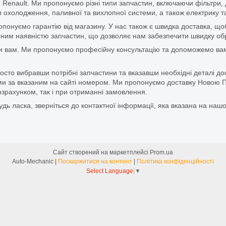
 Renault. Ми пропонуємо різні типи запчастин, включаючи фільтри, д
 охолодження, паливної та вихлопної системи, а також електрику та
ропонуємо гарантію від магазину. У нас також є швидка доставка, 
м наявністю запчастин, що дозволяє нам забезпечити швидку обро
и вам. Ми пропонуємо професійну консультацію та допоможемо вам
то вибравши потрібні запчастини та вказавши необхідні деталі до
и за вказаним на сайті номером. Ми пропонуємо доставку Новою П
зрахунком, так і при отриманні замовлення.
дь ласка, зверніться до контактної інформації, яка вказана на нашо
Сайт створений на маркетплейсі
Prom.ua
Auto-Mechanic |
Поскаржитися на контент
|
Політика конфіденційності
Select Language
▼