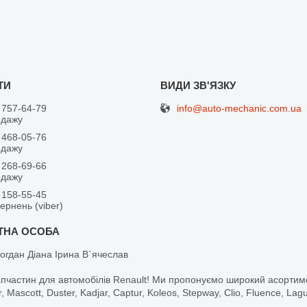
info@auto-mechanic.com.ua
 757-64-79
одажу
 468-05-76
одажу
 268-69-66
одажу
 158-55-45
вернень (viber)
огдан Діана Ірина В`ячеслав
апчастин для автомобілів Renault! Ми пропонуємо широкий асортим
r, Mascott, Duster, Kadjar, Captur, Koleos, Stepway, Clio, Fluence, La