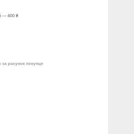
і — 400 ₴
в
за рахунок покупця