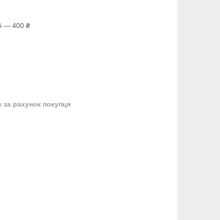
і — 400 ₴
в
за рахунок покупця