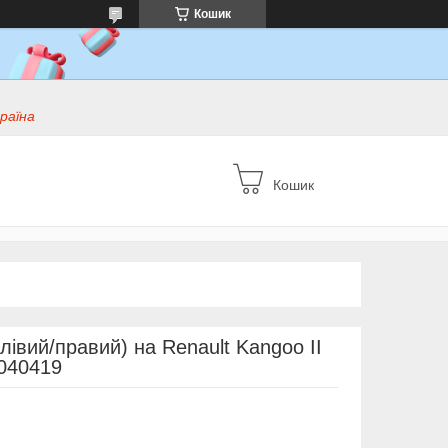
Кошик
раїна
Кошик
лівий/правий) на Renault Kangoo II
5040419