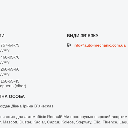
info@auto-mechanic.com.ua
 757-64-79
одажу
 468-05-76
одажу
 268-69-66
одажу
 158-55-45
вернень (viber)
огдан Діана Ірина В`ячеслав
апчастин для автомобілів Renault! Ми пропонуємо широкий асортим
r, Mascott, Duster, Kadjar, Captur, Koleos, Stepway, Clio, Fluence, La