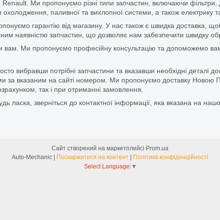
 Renault. Ми пропонуємо різні типи запчастин, включаючи фільтри, д
 охолодження, паливної та вихлопної системи, а також електрику та
ропонуємо гарантію від магазину. У нас також є швидка доставка, 
м наявністю запчастин, що дозволяє нам забезпечити швидку обро
и вам. Ми пропонуємо професійну консультацію та допоможемо вам
то вибравши потрібні запчастини та вказавши необхідні деталі до
и за вказаним на сайті номером. Ми пропонуємо доставку Новою П
зрахунком, так і при отриманні замовлення.
дь ласка, зверніться до контактної інформації, яка вказана на нашо
Сайт створений на маркетплейсі
Prom.ua
Auto-Mechanic |
Поскаржитися на контент
|
Політика конфіденційності
Select Language
▼