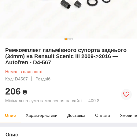
Ремкомплект гальмівного супорта заднього
(34mm) на Renault Scenic III 2009->2016 —
Autofren - D4-567
Немає в наявності
Код: D4567
Роздріб
206
₴
Мінімальна сума замовлення на сайті — 400 ₴
Опис
Характеристики
Доставка
Оплата
Умови п
Опис