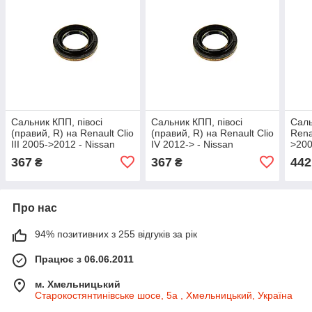
Сальник КПП, півосі
Сальник КПП, півосі
Саль
(правий, R) на Renault Clio
(правий, R) на Renault Clio
Rena
III 2005->2012 - Nissan
IV 2012-> - Nissan
>200
(Оригінал) - 38342-00Q0E
(Оригінал) - 38342-00Q0E
- 38
367
367
442
₴
₴
Про нас
94% позитивних з 255 відгуків за рік
Працює з 06.06.2011
м. Хмельницький
Старокостянтинівське шосе, 5а , Хмельницький, Україна