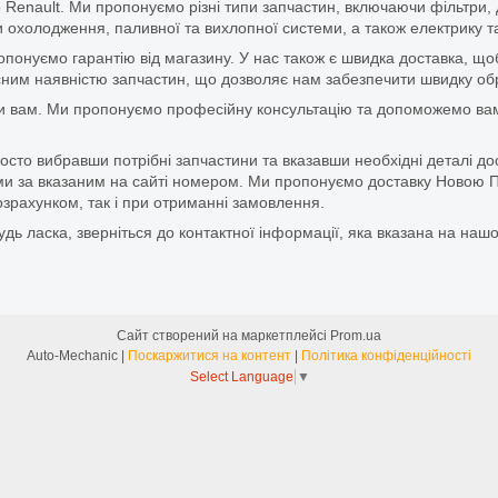
 Renault. Ми пропонуємо різні типи запчастин, включаючи фільтри, д
 охолодження, паливної та вихлопної системи, а також електрику та
ропонуємо гарантію від магазину. У нас також є швидка доставка, 
м наявністю запчастин, що дозволяє нам забезпечити швидку обро
и вам. Ми пропонуємо професійну консультацію та допоможемо вам
то вибравши потрібні запчастини та вказавши необхідні деталі до
и за вказаним на сайті номером. Ми пропонуємо доставку Новою П
зрахунком, так і при отриманні замовлення.
дь ласка, зверніться до контактної інформації, яка вказана на нашо
Сайт створений на маркетплейсі
Prom.ua
Auto-Mechanic |
Поскаржитися на контент
|
Політика конфіденційності
Select Language
▼