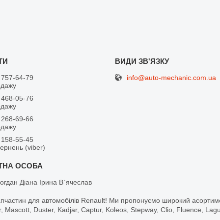
info@auto-mechanic.com.ua
 757-64-79
одажу
 468-05-76
одажу
 268-69-66
одажу
 158-55-45
вернень (viber)
огдан Діана Ірина В`ячеслав
апчастин для автомобілів Renault! Ми пропонуємо широкий асортим
r, Mascott, Duster, Kadjar, Captur, Koleos, Stepway, Clio, Fluence, La