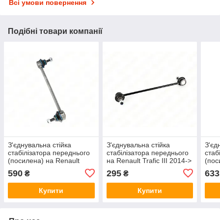
Всі умови повернення
Подібні товари компанії
З'єднувальна стійка
З'єднувальна стійка
З'єд
стабілізатора переднього
стабілізатора переднього
стаб
(посилена) на Renault
на Renault Trafic III 2014->
(пос
Captur 2013 -> — ATP -
— ABS - ABS260245
Flue
590
295
633
₴
₴
ATP20-248-180
ATP 
Купити
Купити