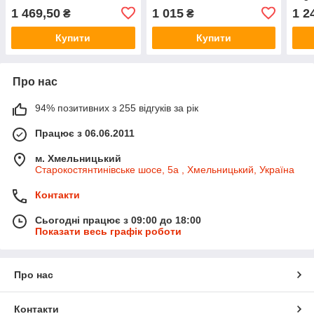
(Оригінал) — 288903138R
(Оригінал) - 288902078R
Rena
1 469,50
1 015
1 2
₴
₴
771
Купити
Купити
Про нас
94% позитивних з 255 відгуків за рік
Працює з 06.06.2011
м. Хмельницький
Старокостянтинівське шосе, 5а , Хмельницький, Україна
Контакти
Сьогодні працює з 09:00 до 18:00
Показати весь графік роботи
Про нас
Контакти