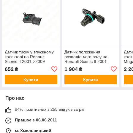
Датчик тиску у впускному
Датчик положення
Датч
колекторі на Renault
розподільчого валу на
колі
Scenic II 2001->2009
Renault Scenic II 2001-
Mega
1.5dCi - NTY - ECM-RE-
>2009 1.5dCi — Renault
dCi 
652
1 904
2 2
₴
₴
004
(Оригинал) - 237310776R
237
Купити
Купити
Про нас
94% позитивних з 255 відгуків за рік
Працює з 06.06.2011
м. Хмельницький