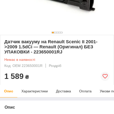
Датчик вакууму на Renault Scenic II 2001-
>2009 1.5dCi — Renault (Оригинал) БЕЗ
УПАКОВКИ - 223650001RJ
Немає в наявності
Код: OEM 223650001R
Роздріб
1 589
₴
Опис
Характеристики
Доставка
Оплата
Умови п
Опис