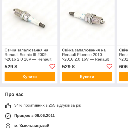
Свічка запалювання на
Свічка запалювання на
Свіч
Renault Scenic III 2009-
Renault Fluence 2010-
Rena
>2016 2.0 16V — Renault
>2016 2.0 16V — Renault
>201
(Оригінал) - 8200363384
(Оригінал) - 8200363384
(Ори
529
529
606
₴
₴
Купити
Купити
Про нас
94% позитивних з 255 відгуків за рік
Працює з 06.06.2011
м. Хмельницький